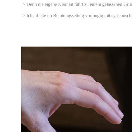
-> Denn die eigene Klarheit führt zu einem gelassenen Grun
-> Ich arbeite im Beratungssetting vorrangig mit systemisc