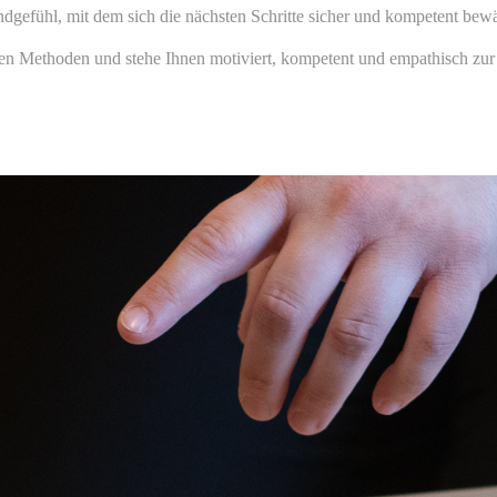
dgefühl, mit dem sich die nächsten Schritte sicher und kompetent bewä
hen Methoden und stehe Ihnen motiviert, kompetent und empathisch zur 